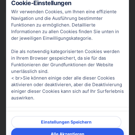
Cookie-Einstellungen
Wir verwenden Cookies, um Ihnen eine effiziente
Navigation und die Ausführung bestimmter
Ashwagandha + Vitamin B6 Gummies - 60 Stk.
Funktionen zu ermöglichen. Detaillierte
Informationen zu allen Cookies finden Sie unten in
Keine Allergenkennzeichnung (EU) 1169/2011 ✓
der jeweiligen Einwilligungskategorie.
Vegan Friendly ✓
Ohne Zuckerzusatz ✓
Non GMO ✓
Die als notwendig kategorisierten Cookies werden
Details ansehen ▾
in Ihrem Browser gespeichert, da sie für das
Funktionieren der Grundfunktionen der Website
unerlässlich sind.
ab €6,68
< br>Sie können einige oder alle dieser Cookies
aktivieren oder deaktivieren, aber die Deaktivierung
einiger dieser Cookies kann sich auf Ihr Surferlebnis
auswirken.
Essentiell
Notwendige Cookies sind für die Grundfunktionen
der Website von entscheidender Bedeutung.