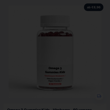
ab €8,96
Omega 3 Gummies Kids - Himbeere - 60 vegane