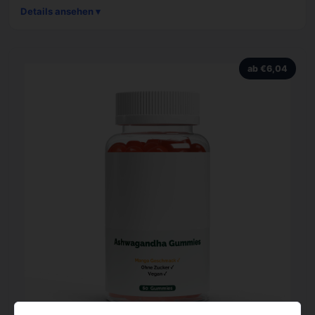
Details ansehen ▾
ab €6,04