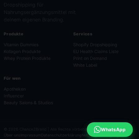
Dropshipping für
Nahrungsergänzungsmittel mit
deinem eigenen Branding.
Produkte
Services
Vitamin Gummies
Shopify Dropshipping
Kollagen Produkte
EU Health Claims Liste
Whey Protein Produkte
Print on Demand
White Label
Für wen
Apotheken
Influencer
Beauty Salons & Studios
WhatsApp
© 2026 Chance2Brand | Alle Rechte vorbehalten.
Über uns
Impressum
Datenschutzerklärung
Nutzungsbedingungen