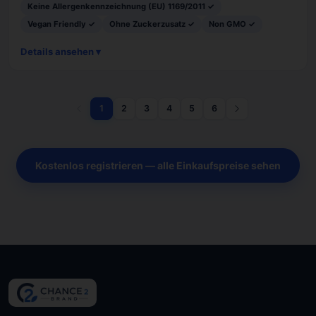
Keine Allergenkennzeichnung (EU) 1169/2011 ✓
Vegan Friendly ✓
Ohne Zuckerzusatz ✓
Non GMO ✓
Details ansehen ▾
1
2
3
4
5
6
Kostenlos registrieren — alle Einkaufspreise sehen