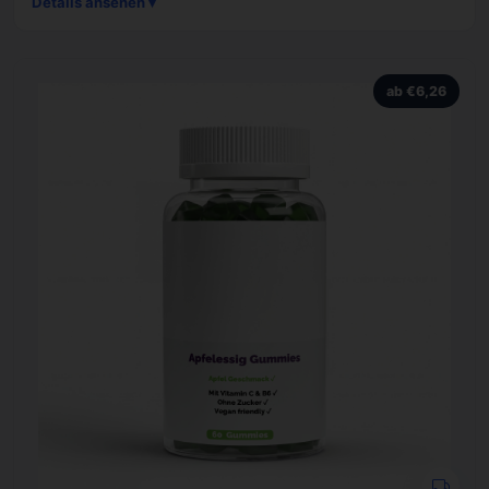
Details ansehen ▾
ab €6,26