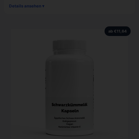
Details ansehen ▾
ab €11,64